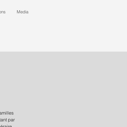
ons
Media
amilles
tant par
éraire