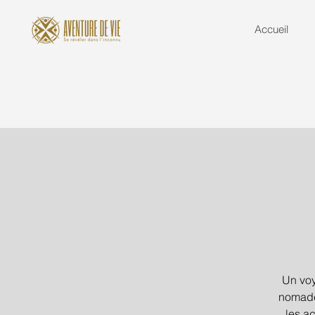
Accueil
Un voy
nomades
les ac