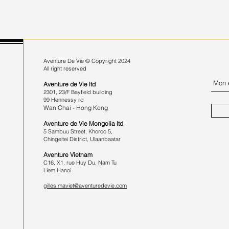
Aventure De Vie ©
Copyright 2024
All right reserved
Aventure de Vie
ltd
2301, 23/F Bayfield building
​99 Hennessy rd
Wan Chai - Hong Kong
Aventure de Vie Mongolia ltd
5 Sambuu Street, Khoroo 5,
Chingeltei District, Ulaanbaatar
Aventure Vietnam
C16, X1, rue Huy Du, Nam Tu
Liem,Hanoi
gilles.maviet@aventuredevie.com