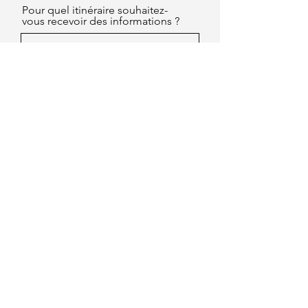
Pour quel itinéraire souhaitez-
vous recevoir des informations ?
Evoyez votre demande
Aventure De Vie ©
Copyright 2024
All right reserved
Aventure de Vie
ltd
2301, 23/F Bayfield building
​99 Hennessy rd
Wan Chai - Hong Kong
Aventure de Vie Mongolia ltd
5 Sambuu Street, Khoroo 5,
Chingeltei District, Ulaanbaatar
Aventure Vietnam
C16, X1, rue Huy Du, Nam Tu
Liem,Hanoi