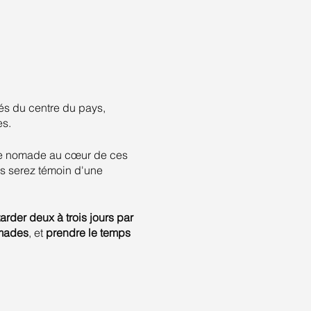
és du centre du pays,
es.
vie nomade au cœur de ces
us serez témoin d'une
tarder deux à trois jours par
omades
, et
prendre le temps
une perspective spirituelle