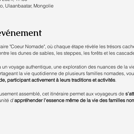
o, Ulaanbaatar, Mongolie
'événement
raire "Coeur Nomade", où chaque étape révèle les trésors cach
entre les dunes de sables, les steppes, les forêts et les cascad
 à un voyage authentique, une exploration des nuances de la 
rtageant la vie quotidienne de plusieurs familles nomades, vo
e, participant activement à leurs traditions et activités
.
sement assemblé, cet itinéraire permet aux voyageurs de
s'at
unité d'
appréhender l'essence même de la vie des familles n
, une
rencontre avec une chamane
apportera une expérience et 
 sur la richesse des traditions ancestrales.