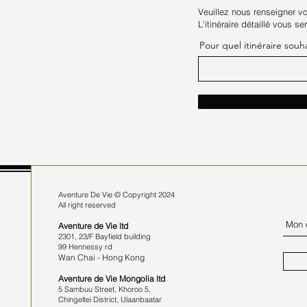
Veuillez nous renseigner vo
L'itinéraire détaillé vous s
Pour quel itinéraire souh
Aventure De Vie ©
Copyright 2024
All right reserved
Aventure de Vie
ltd
2301, 23/F Bayfield building
​99 Hennessy rd
Wan Chai - Hong Kong
Aventure de Vie Mongolia ltd
5 Sambuu Street, Khoroo 5,
Chingeltei District, Ulaanbaatar