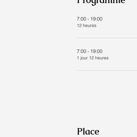
"Cœur Nomade" est une sym
chaque expérience, une mé
7:00 - 19:00
12 heures
Embarquez avec nous et cont
7:00 - 19:00
1 jour 12 heures
Place