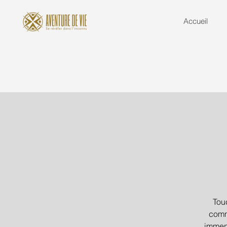
Accueil
Tou
comm
immens