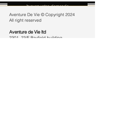
Evoyez votre demande
Aventure De Vie ©
Copyright 2024
All right reserved
Aventure de Vie
ltd
2301, 23/F Bayfield building
​99 Hennessy rd
Wan Chai - Hong Kong
Aventure de Vie Mongolia ltd
5 Sambuu Street, Khoroo 5,
Chingeltei District, Ulaanbaatar
Aventure Vietnam
C16, X1, rue Huy Du, Nam Tu
Liem,Hanoi
gilles.maviet@aventuredevie.com
Informez-moi sur vos itinéraires et
promotions